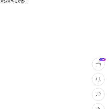
憾不能再为大家提供
216
Helpful
Valuable
MorePlease
Unclear
Useless
Unreliable
Facebook
X
LinkedIn
Copy link