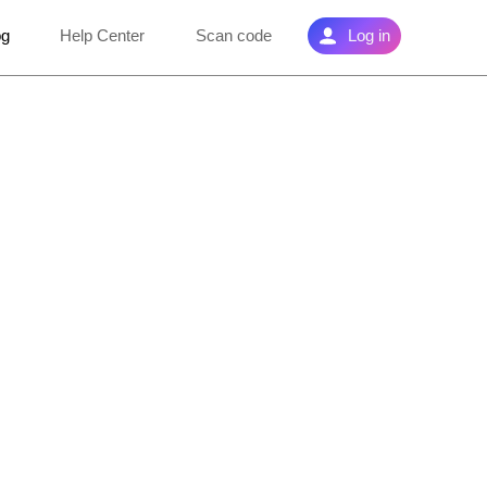
og
Help Center
Scan code
Log in