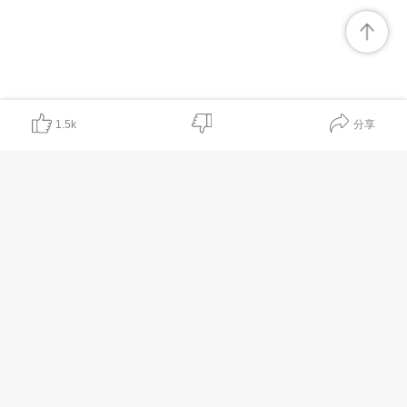
分享
1.5k
对我有帮助
非常有价值
期待有更多
表述不清晰
内容无帮助
可信度较低
软件下载
相关资源
用户协议
PC 版本
博客
隐私权政策
Android 版本
帮助中心
服务条款
iOS 版本
注册协议
Mac 版本